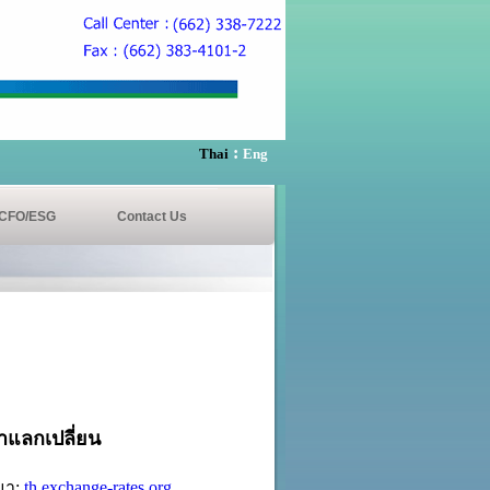
:
Thai
Eng
CFO/ESG
Contact Us
าแลกเปลี่ยน
่มา:
th.exchange-rates.org